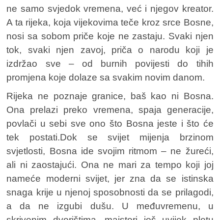
ne samo svjedok vremena, već i njegov kreator.
A ta rijeka, koja vijekovima teče kroz srce Bosne,
nosi sa sobom priče koje ne zastaju. Svaki njen
tok, svaki njen zavoj, priča o narodu koji je
izdržao sve – od burnih povijesti do tihih
promjena koje dolaze sa svakim novim danom.
Rijeka ne poznaje granice, baš kao ni Bosna.
Ona prelazi preko vremena, spaja generacije,
povlači u sebi sve ono što Bosna jeste i što će
tek postati.Dok se svijet mijenja brzinom
svjetlosti, Bosna ide svojim ritmom – ne žureći,
ali ni zaostajući. Ona ne mari za tempo koji joj
nameće moderni svijet, jer zna da se istinska
snaga krije u njenoj sposobnosti da se prilagodi,
a da ne izgubi dušu. U međuvremenu, u
skrivenim dvorištima, majstori još uvijek pletu