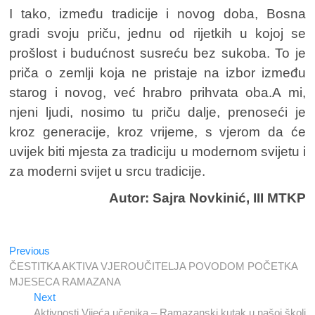
I tako, između tradicije i novog doba, Bosna
gradi svoju priču, jednu od rijetkih u kojoj se
prošlost i budućnost susreću bez sukoba. To je
priča o zemlji koja ne pristaje na izbor između
starog i novog, već hrabro prihvata oba.A mi,
njeni ljudi, nosimo tu priču dalje, prenoseći je
kroz generacije, kroz vrijeme, s vjerom da će
uvijek biti mjesta za tradiciju u modernom svijetu i
za moderni svijet u srcu tradicije.
Autor: Sajra Novkinić, III MTKP
Previous
Navigacija
Previous
post:
ČESTITKA AKTIVA VJEROUČITELJA POVODOM POČETKA
članaka
MJESECA RAMAZANA
Next
Next
post:
Aktivnosti Vijeća učenika – Ramazanski kutak u našoj školi