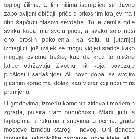
toplog ćilima. U tim nitima isprepliću se davno
zaboravljeni običaji, priče o prkosnim kraljevima i
tiho šapćući glasovi sevdaha. To je zemlja gdje
svaka kuća ima svoju priču, a svako selo nosi
eho prošlih pokoljenja. Na selu, u jutarnjoj
izmaglici, još uvijek se mogu vidjeti starice kako
njeguju cvjetne bašte, kao da kroz te nježne
latice održavaju životnu nit koja povezuje
prošlost i sadašnjost. Ali novo doba, sa svojim
glasnim koracima, dolazi kao vjetar koji nosi miris
promjena.
U gradovima, između kamenih zidova i modernih
zgrada, pulsira ritam budućnosti. Mladi ljudi, s
laptopima u rukama i snovima u očima, grade
mostove između starog i novog. Oni donose
inovacije, tehnološke napretke, nove ideje, ali u