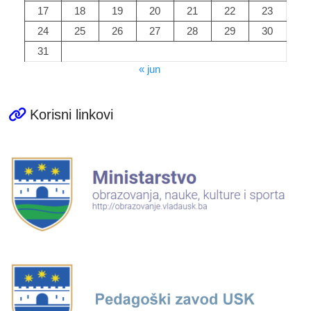
17
18
19
20
21
22
23
24
25
26
27
28
29
30
31
« jun
Korisni linkovi