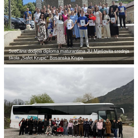
Svečana dodjela diploma maturantima JU Mješovita srednja
škola „Safet Krupić“ Bosanska Krupa