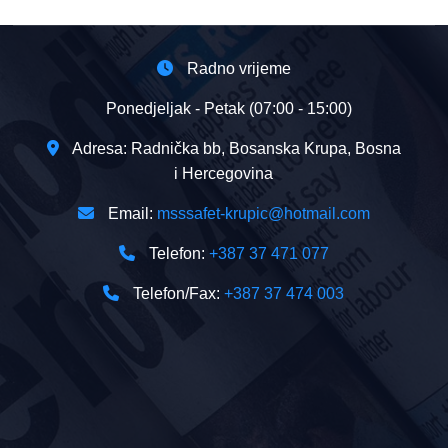
MATURANTIMA
JU
MJEŠOVITA
Radno vrijeme
SREDNJA
ŠKOLA
„SAFET
Ponedjeljak - Petak (07:00 - 15:00)
KRUPIĆ“
BOSANSKA
Adresa: Radnička bb, Bosanska Krupa, Bosna
KRUPA
i Hercegovina
Email:
msssafet-krupic@hotmail.com
Telefon:
+387 37 471 077
Telefon/Fax:
+387 37 474 003