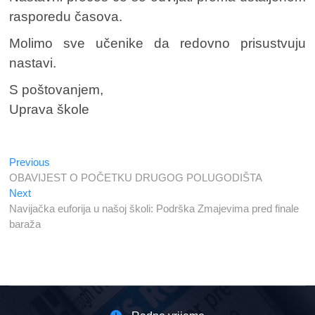
rasporedu časova.
Molimo sve učenike da redovno prisustvuju
nastavi.
S poštovanjem,
Uprava škole
Previous
Navigacija
Previous
post:
OBAVIJEST O POČETKU DRUGOG POLUGODIŠTA
članaka
Next
Next
post:
Navijačka euforija u našoj školi: Podrška Zmajevima pred finale
baraža