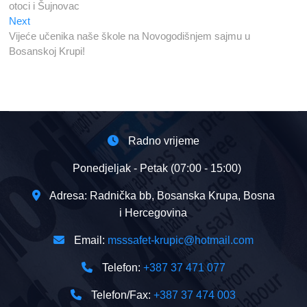
otoci i Šujnovac
Next
Next
post:
Vijeće učenika naše škole na Novogodišnjem sajmu u
Bosanskoj Krupi!
Radno vrijeme
Ponedjeljak - Petak (07:00 - 15:00)
Adresa: Radnička bb, Bosanska Krupa, Bosna
i Hercegovina
Email:
msssafet-krupic@hotmail.com
Telefon:
+387 37 471 077
Telefon/Fax:
+387 37 474 003