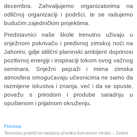
decembra. Zahvaljujemo organizatorima na
odličnoj organizaciji i podršci, te se radujemo
budućim zajedničkim projektima.
Predstavnici naše škole trenutno uživaju u
snježnom pokrivaču i predivnoj zimskoj noći na
Jahorini, gdje idilični planinski ambijent doprinosi
pozitivnoj energiji i inspiraciji tokom ovog važnog
seminara. Snježni pejzaži i mirna zimska
atmosfera omogućavaju učesnicima ne samo da
razmijene iskustva i znanja, već i da se opuste,
povežu s prirodom i prodube saradnju u
opuštenom i prijatnom okruženju.
Previous
Navigacija
Previous
post:
Terenska praktična nastava učenika šumarske struke – Zeleni
članaka