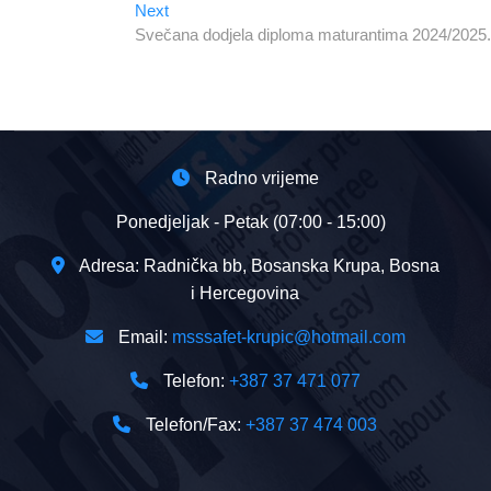
Next
Next
post:
Svečana dodjela diploma maturantima 2024/2025.
Radno vrijeme
Ponedjeljak - Petak (07:00 - 15:00)
Adresa: Radnička bb, Bosanska Krupa, Bosna
i Hercegovina
Email:
msssafet-krupic@hotmail.com
Telefon:
+387 37 471 077
Telefon/Fax:
+387 37 474 003