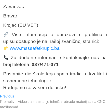
Zavarivač
Bravar
Krojač (EU VET)
Više informacija o obrazovnim profilima i
upisu dostupno je na našoj zvaničnoj stranici:
www.msssafetkrupic.ba
Za dodatne informacije kontaktirajte nas na
broj telefona:
037/471-071
Postanite dio škole koja spaja tradiciju, kvalitet i
savremene tehnologije.
Radujemo se vašem dolasku!
Previous
Navigacija
Previous
post:
Promotivni video za zanimanje tehničar obrade materijala na CNC
članaka
mašinama!